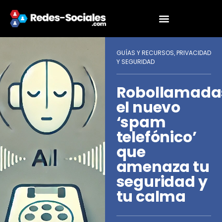
GUÍAS Y RECURSOS
PRIVACIDAD
,
Y SEGURIDAD
Robollamada
el nuevo
‘spam
telefónico’
que
amenaza tu
seguridad y
tu calma