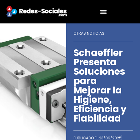
OTRAS NOTICIAS
Schaeffler
Presenta
Soluciones
para
Mejorar la
Higiene,
Eficiencia y
Fiabilidad
PUBLICADO EL
23/09/2025