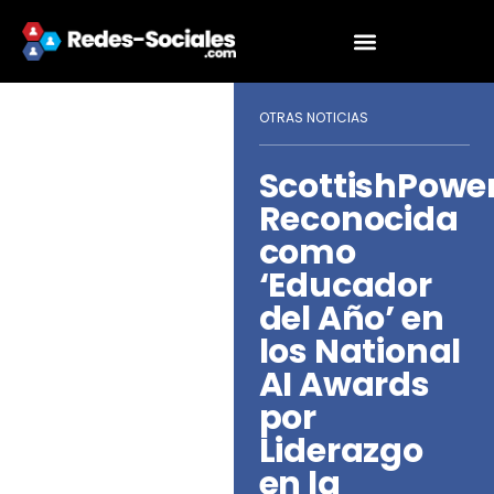
OTRAS NOTICIAS
ScottishPowe
Reconocida
como
‘Educador
del Año’ en
los National
AI Awards
por
Liderazgo
en la