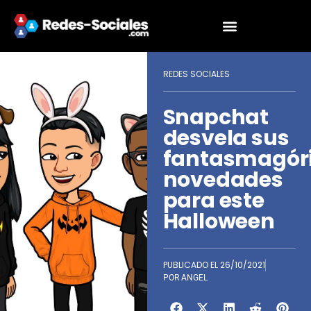
REDES SOCIALES
Snapchat
desvela sus
fantasmagór
novedades
para este
Halloween
PUBLICADO EL
26/10/2021
POR
ANGEL