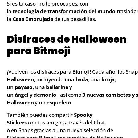
Si es tu caso, no te preocupes, con
la
tecnología de transformación del mundo
traslada
la
Casa Embrujada
de tus pesadillas.
Disfraces de Halloween
para Bitmoji
¡Vuelven los disfraces para Bitmoji! Cada año, los Sna
Halloween,
incluyendo una
hada
, una
bruja
,
un
payaso
, una
bailarina
y
un
ángel
y demonio
, así como
3 nuevas camisetas y
Halloween
y un
esqueleto
.
También puedes compartir
Spooky
Stickers
con tus amigos a través del Chat
o en Snaps gracias a una nueva selección de
Stickers para Bitmoji con temática de Halloween.