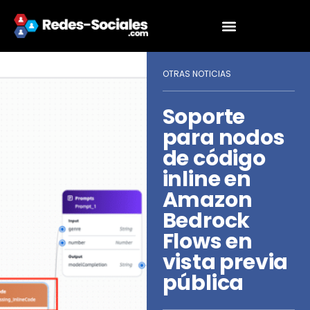
OTRAS NOTICIAS
Soporte
para nodos
de código
inline en
Amazon
Bedrock
Flows en
vista previa
pública