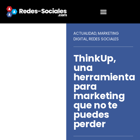
ACTUALIDAD
MARKETING
,
DIGITAL
REDES SOCIALES
,
ThinkUp,
una
herramienta
para
marketing
que no te
puedes
perder