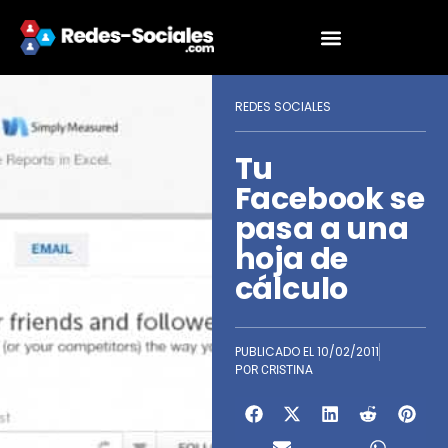
REDES SOCIALES
Tu
Facebook se
pasa a una
hoja de
cálculo
PUBLICADO EL
10/02/2011
POR
CRISTINA