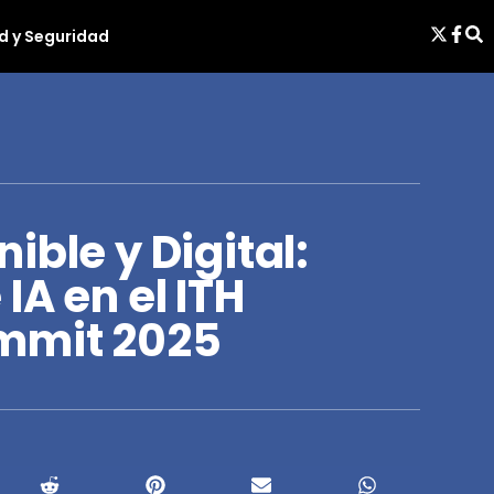
d y Seguridad
ible y Digital:
IA en el ITH
mmit 2025