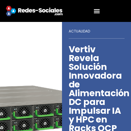
ACTUALIDAD
Vertiv
Revela
Solución
Innovadora
de
Alimentación
DC para
Impulsar IA
y HPC en
Racks OCP