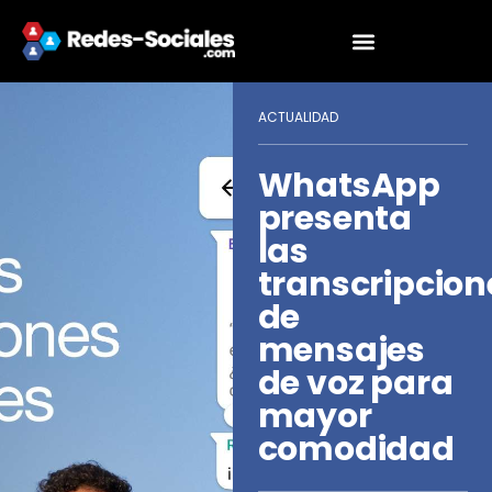
ACTUALIDAD
WhatsApp
presenta
las
transcripcion
de
mensajes
de voz para
mayor
comodidad