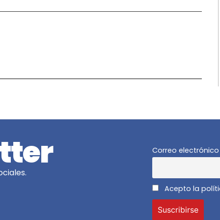
z
tter
Correo electrónico
ciales.
Acepto la polít