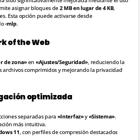
ha sido significativamente mejorada mediante el uso
rmite asignar bloques de
2 MB en lugar de 4 KB
,
es. Esta opción puede activarse desde
do
-mlp
.
k of the Web
or de zona»
en
«Ajustes/Seguridad»
, reduciendo la
os archivos comprimidos y mejorando la privacidad
egación optimizada
ecciones separadas para
«Interfaz»
y
«Sistema»
.
ción más intuitiva.
dows 11
, con perfiles de compresión destacados