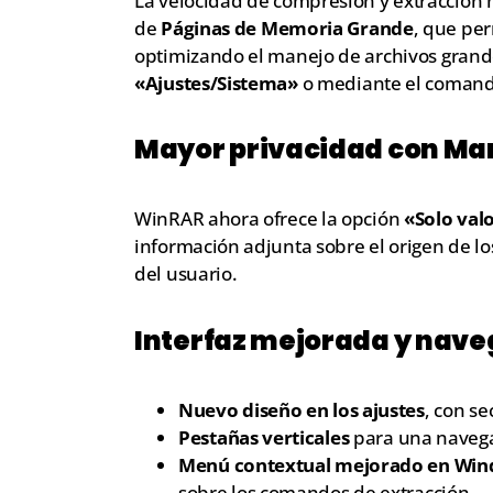
La velocidad de compresión y extracción 
de
Páginas de Memoria Grande
, que pe
optimizando el manejo de archivos grand
«Ajustes/Sistema»
o mediante el coman
Mayor privacidad con Mar
WinRAR ahora ofrece la opción
«Solo val
información adjunta sobre el origen de l
del usuario.
Interfaz mejorada y nav
Nuevo diseño en los ajustes
, con s
Pestañas verticales
para una navega
Menú contextual mejorado en Win
sobre los comandos de extracción.