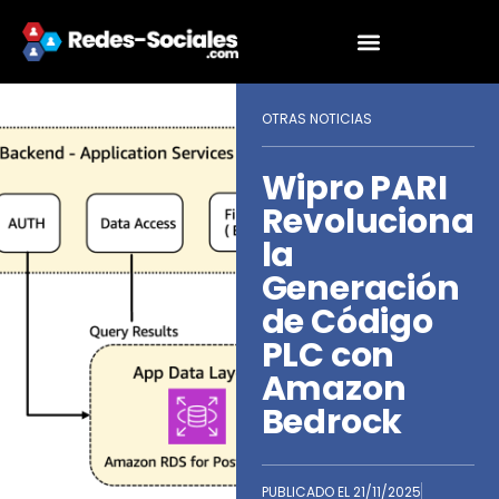
OTRAS NOTICIAS
Wipro PARI
Revoluciona
la
Generación
de Código
PLC con
Amazon
Bedrock
PUBLICADO EL
21/11/2025