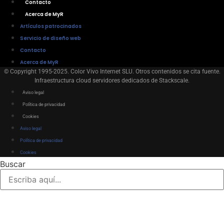
Contacto
Acerca de MyR
Artículos patrocinados
Servicio de diseño web
Contacto
Acerca de MyR
© Copyright 1995-2025. Color Vivo Internet SLU. Otros contenidos se cita fuente.
Infraestructura cloud servidores dedicados de Stackscale.
Aviso legal
Política de privacidad
Cookies
Aviso legal
Política de privacidad
Cookies
Buscar