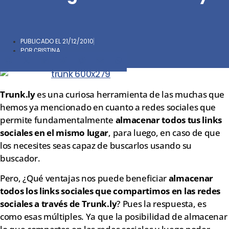
PUBLICADO EL
21/12/2010
POR
CRISTINA
Compartir
Compartir
Compartir
Compartir
Compartir
Compartir
Compartir
en
en
en
en
en
en
en
Facebook
X
LinkedIn
Reddit
Pinterest
Email
WhatsApp
Trunk.ly
es una curiosa herramienta de las muchas que
(Twitter)
hemos ya mencionado en cuanto a redes sociales que
permite fundamentalmente
almacenar todos tus links
sociales en el mismo lugar
, para luego, en caso de que
los necesites seas capaz de buscarlos usando su
buscador.
Pero, ¿Qué ventajas nos puede beneficiar
almacenar
todos los links sociales que compartimos en las redes
sociales a través de Trunk.ly
? Pues la respuesta, es
como esas múltiples. Ya que la posibilidad de almacenar