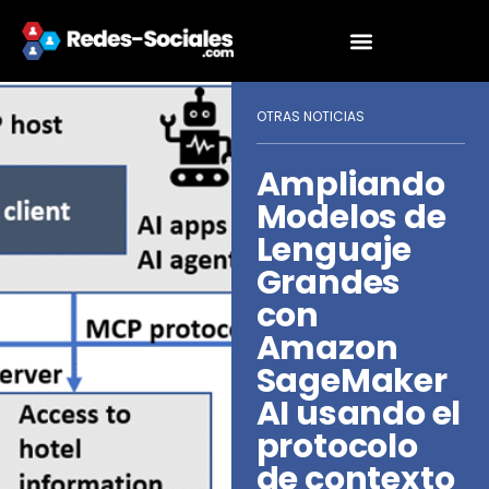
OTRAS NOTICIAS
Ampliando
Modelos de
Lenguaje
Grandes
con
Amazon
SageMaker
AI usando el
protocolo
de contexto