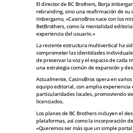
El director de BC Brothers, Borja Imberga
rebranding, sino una reafirmación de su
Imbergamo, «CasinoBros nace con los mism
BetBrothers, como la mentalidad editorial
experiencia del usuario.»
La reciente estructura multivertical ha s
comprometer las identidades individuale
de preservar la voz y el espacio de cada 
una estrategia común de expansión y desa
Actualmente, CasinoBros opera en varios 
equipo editorial, con amplia experiencia e
particularidades locales, promoviendo si
licenciados.
Los planes de BC Brothers incluyen el de
plataformas, así como la incorporación d
«Queremos ser más que un simple portal