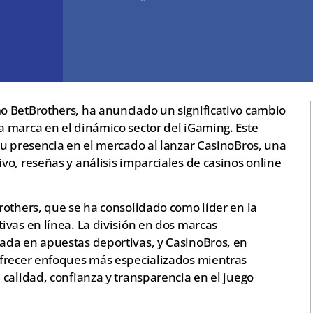
o BetBrothers, ha anunciado un significativo cambio
 marca en el dinámico sector del iGaming. Este
su presencia en el mercado al lanzar CasinoBros, una
o, reseñas y análisis imparciales de casinos online
rothers, que se ha consolidado como líder en la
ivas en línea. La división en dos marcas
ada en apuestas deportivas, y CasinoBros, en
ofrecer enfoques más especializados mientras
calidad, confianza y transparencia en el juego