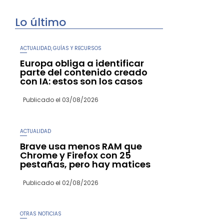
Lo último
ACTUALIDAD
GUÍAS Y RECURSOS
,
Europa obliga a identificar
parte del contenido creado
con IA: estos son los casos
Publicado el
03/08/2026
ACTUALIDAD
Brave usa menos RAM que
Chrome y Firefox con 25
pestañas, pero hay matices
Publicado el
02/08/2026
OTRAS NOTICIAS