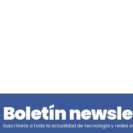
Boletín newsle
Suscríbete a toda la actualidad de tecnología y redes so