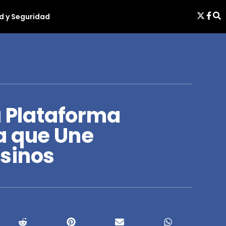
d y Seguridad
a Plataforma
a que Une
sinos