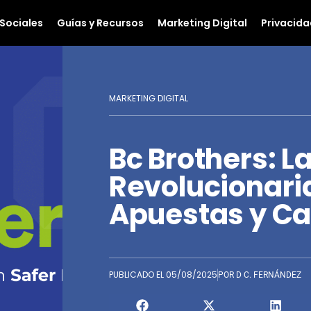
Sociales
Guías y Recursos
Marketing Digital
Privacida
MARKETING DIGITAL
Bc Brothers: L
Revolucionari
Apuestas y Ca
PUBLICADO EL
05/08/2025
POR
D C. FERNÁNDEZ