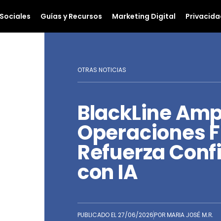
Sociales
Guías y Recursos
Marketing Digital
Privacida
OTRAS NOTICIAS
BlackLine Amp
Operaciones F
Refuerza Conf
con IA
PUBLICADO EL
27/06/2026
POR
MARIA JOSÉ M.R.