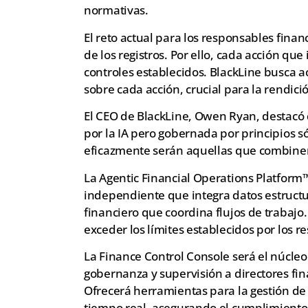
normativas.
El reto actual para los responsables financ
de los registros. Por ello, cada acción que
controles establecidos. BlackLine busca a
sobre cada acción, crucial para la rendici
El CEO de BlackLine, Owen Ryan, destacó 
por la IA pero gobernada por principios só
eficazmente serán aquellas que combinen 
La Agentic Financial Operations Platform™
independiente que integra datos estructu
financiero que coordina flujos de trabajo. 
exceder los límites establecidos por los r
La Finance Control Console será el núcleo
gobernanza y supervisión a directores fi
Ofrecerá herramientas para la gestión de 
tiempo real, asegurando el cumplimiento e