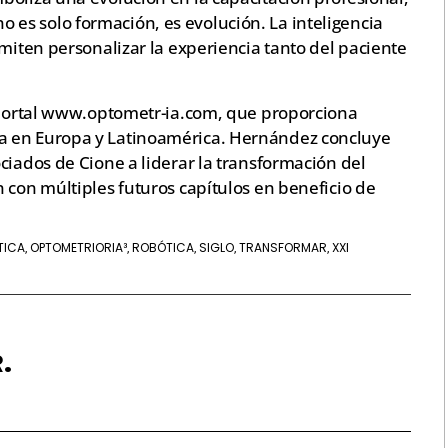
s solo formación, es evolución. La inteligencia
rmiten personalizar la experiencia tanto del paciente
l portal www.optometr-ia.com, que proporciona
a en Europa y Latinoamérica. Hernández concluye
ciados de Cione a liderar la transformación del
 con múltiples futuros capítulos en beneficio de
TICA
OPTOMETRIORIA³
ROBÓTICA
SIGLO
TRANSFORMAR
XXI
,
,
,
,
,
.