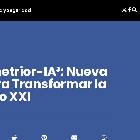
d y Seguridad
etrior-IA³: Nueva
a Transformar la
lo XXI