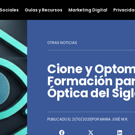
Sociales
Guías y Recursos
Marketing Digital
Privacida
OTRAS NOTICIAS
Cione y Optom
Formación par
Óptica del Sig
PUBLICADO EL
21/10/2025
POR
MARIA JOSÉ M.R.