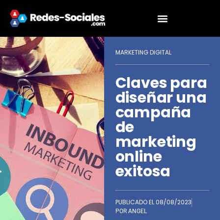
MARKETING DIGITAL
Claves para
diseñar una
campaña
de
marketing
online
exitosa
PUBLICADO EL
08/08/2023
POR
ANGEL