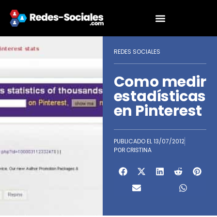
REDES SOCIALES
Como medir
estadísticas
en Pinterest
PUBLICADO EL
13/07/2012
POR
CRISTINA