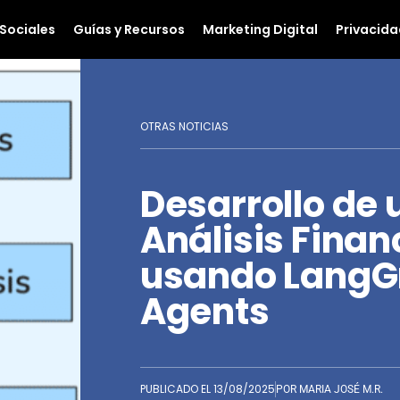
Sociales
Guías y Recursos
Marketing Digital
Privacida
OTRAS NOTICIAS
Desarrollo de 
Análisis Finan
usando LangG
Agents
PUBLICADO EL
13/08/2025
POR
MARIA JOSÉ M.R.