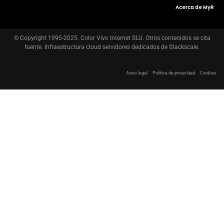
Acerca de MyR
© Copyright 1995-2025. Color Vivo Internet SLU. Otros contenidos se cita
fuente. Infraestructura cloud servidores dedicados de Stackscale.
Aviso legal
Política de privacidad
Cookies