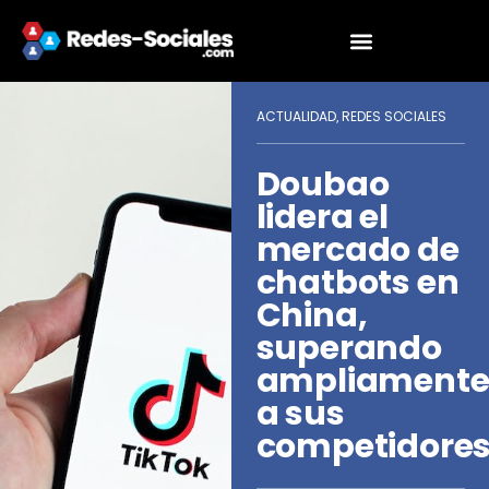
ACTUALIDAD
REDES SOCIALES
,
Doubao
lidera el
mercado de
chatbots en
China,
superando
ampliament
a sus
competidore