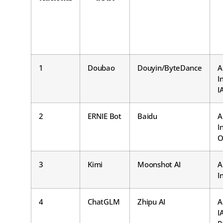
1
Doubao
Douyin/ByteDance
A
I
I
2
ERNIE Bot
Baidu
A
I
O
3
Kimi
Moonshot AI
A
I
4
ChatGLM
Zhipu AI
A
I