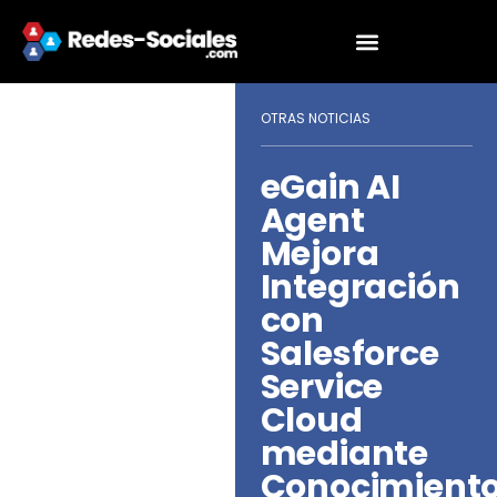
OTRAS NOTICIAS
eGain AI
Agent
Mejora
Integración
con
Salesforce
Service
Cloud
mediante
Conocimient