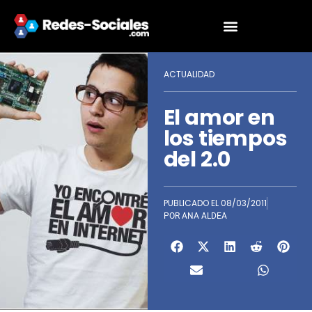
ACTUALIDAD
El amor en
los tiempos
del 2.0
PUBLICADO EL
08/03/2011
POR
ANA ALDEA