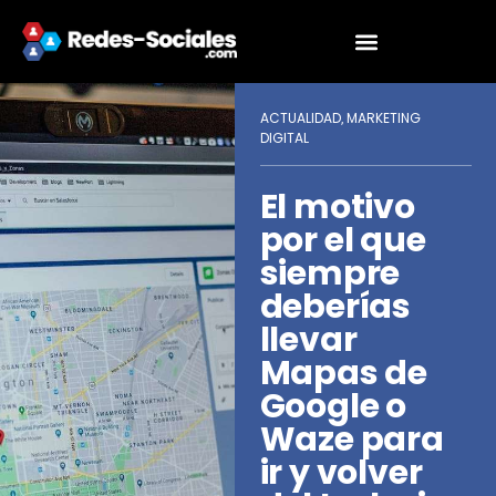
ACTUALIDAD
MARKETING
,
DIGITAL
El motivo
por el que
siempre
deberías
llevar
Mapas de
Google o
Waze para
ir y volver