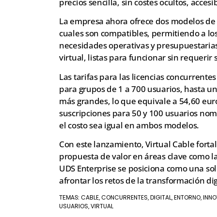
precios sencilla, sin costes ocultos, acce
La empresa ahora ofrece dos modelos de l
cuales son compatibles, permitiendo a los
necesidades operativas y presupuestaria
virtual, listas para funcionar sin requerir
Las tarifas para las licencias concurrente
para grupos de 1 a 700 usuarios, hasta u
más grandes, lo que equivale a 54,60 eur
suscripciones para 50 y 100 usuarios no
el costo sea igual en ambos modelos.
Con este lanzamiento, Virtual Cable forta
propuesta de valor en áreas clave como la
UDS Enterprise se posiciona como una sol
afrontar los retos de la transformación dig
CABLE
CONCURRENTES
DIGITAL
ENTORNO
INN
TEMAS:
,
,
,
,
USUARIOS
VIRTUAL
,