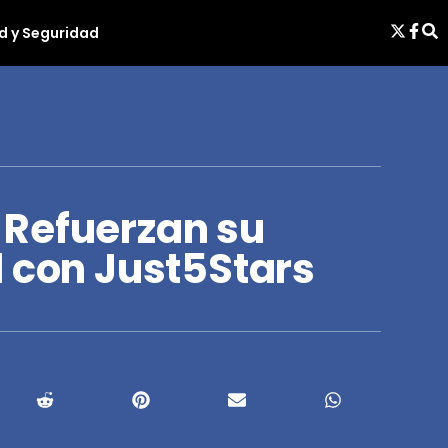
d y Seguridad
Refuerzan su
l con Just5Stars