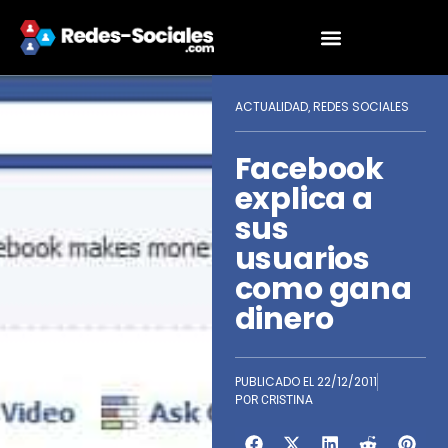
ACTUALIDAD
REDES SOCIALES
,
Facebook
explica a
sus
usuarios
como gana
dinero
PUBLICADO EL
22/12/2011
POR
CRISTINA