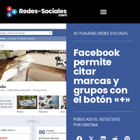
ACTUALIDAD
REDES SOCIALES
,
Facebook
permite
citar
marcas y
grupos con
el botón «+»
PUBLICADO EL
19/03/2013
POR
CRISTINA