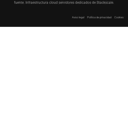
fuente. Infraestructura cloud servidores dedicados de Stackscale.
Aviso legal
Política de privacidad
Cookies