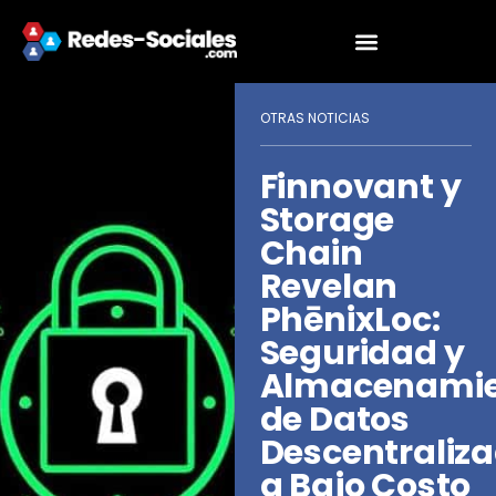
OTRAS NOTICIAS
Finnovant y
Storage
Chain
Revelan
PhēnixLoc:
Seguridad y
Almacenami
de Datos
Descentraliz
a Bajo Costo