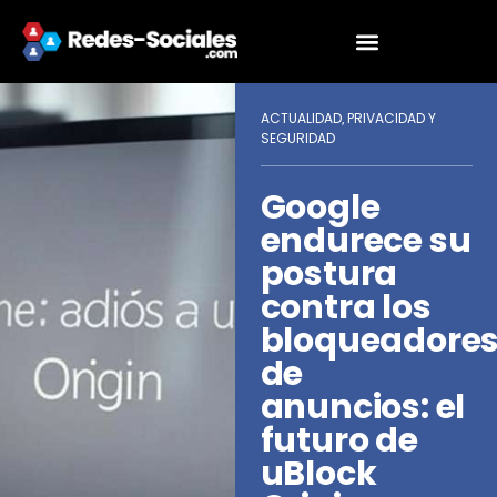
ACTUALIDAD
PRIVACIDAD Y
,
SEGURIDAD
Google
endurece su
postura
contra los
bloqueadore
de
anuncios: el
futuro de
uBlock