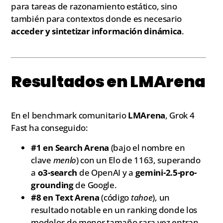
para tareas de razonamiento estático, sino
también para contextos donde es necesario
acceder y sintetizar información dinámica
.
Resultados en LMArena
En el benchmark comunitario
LMArena
, Grok 4
Fast ha conseguido:
#1 en Search Arena
(bajo el nombre en
clave
menlo
) con un Elo de 1163, superando
a
o3-search
de OpenAI y a
gemini-2.5-pro-
grounding
de Google.
#8 en Text Arena
(código
tahoe
), un
resultado notable en un ranking donde los
modelos de menor tamaño rara vez entran