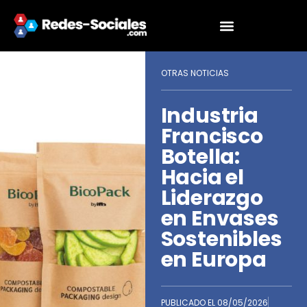
OTRAS NOTICIAS
Industria
Francisco
Botella:
Hacia el
Liderazgo
en Envases
Sostenibles
en Europa
PUBLICADO EL
08/05/2026