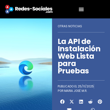
OTRAS NOTICIAS
La API de
Instalación
Web Lista
para
Pruebas
PUBLICADO EL
25/11/2025
POR
MARIA JOSÉ M.R.