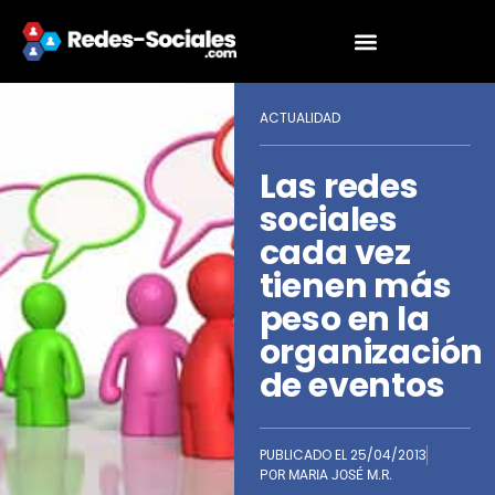
ACTUALIDAD
Las redes
sociales
cada vez
tienen más
peso en la
organización
de eventos
PUBLICADO EL
25/04/2013
POR
MARIA JOSÉ M.R.