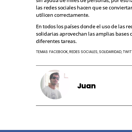
sin ayuda de miles de personas, por eso 
las redes sociales hacen que se conviert
utilicen correctamente.
En todos los países donde el uso de las r
solidarias aprovechan las amplias bases 
diferentes tareas.
FACEBOOK
REDES SOCIALES
SOLIDARIDAD
TWIT
TEMAS:
,
,
,
Juan