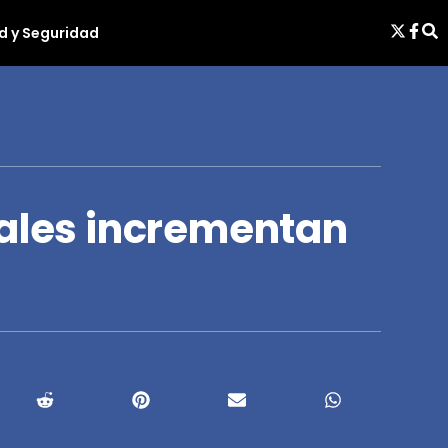
d y Seguridad
iales incrementan