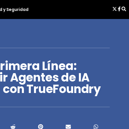
d y Seguridad
rimera Línea:
r Agentes de IA
 con TrueFoundry