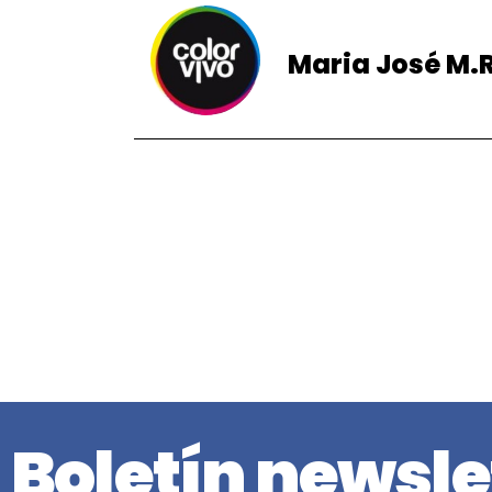
Maria José M.R
Boletín newsle