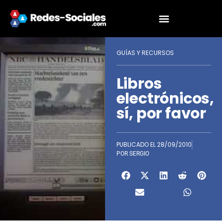
GUÍAS Y RECURSOS
Libros
electrónicos,
sí, por favor
PUBLICADO EL
28/09/2010
POR
SERGIO