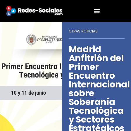
OTRAS NOTICIAS
Madrid
Anfitrión del
Primer
Encuentro
Internacional
sobre
Soberanía
Tecnológica
y Sectores
Estratégicos