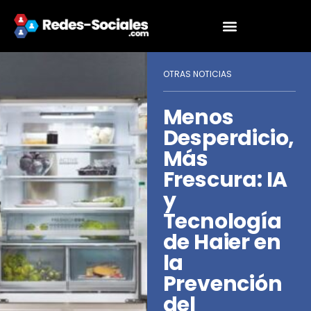
OTRAS NOTICIAS
Menos
Desperdicio,
Más
Frescura: IA
y
Tecnología
de Haier en
la
Prevención
del