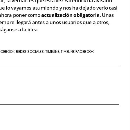
ar, la verdad es que esta vez Facebook ha avisado
ue lo vayamos asumiendo y nos ha dejado verlo casi
ahora poner como
actualización obligatoria.
Unas
empre llegará antes a unos usuarios que a otros,
háganse a la idea.
FACEBOOK
REDES SOCIALES
TIMELINE
TIMELINE FACEBOOK
,
,
,