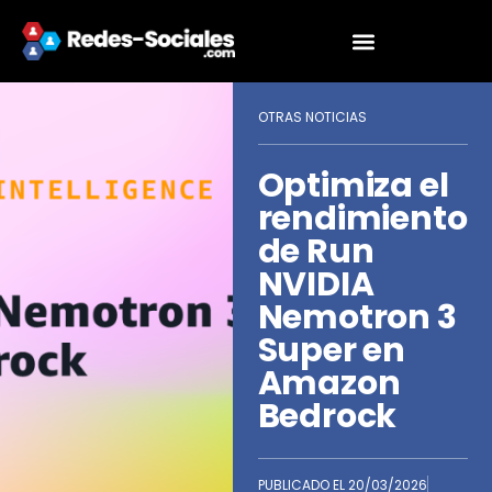
OTRAS NOTICIAS
Optimiza el
rendimiento
de Run
NVIDIA
Nemotron 3
Super en
Amazon
Bedrock
PUBLICADO EL
20/03/2026