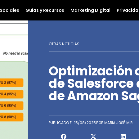
Sociales
Guías y Recursos
Marketing Digital
Privacida
OTRAS NOTICIAS
Optimización d
de Salesforce 
de Amazon S
PUBLICADO EL
15/08/2025
POR
MARIA JOSÉ M.R.