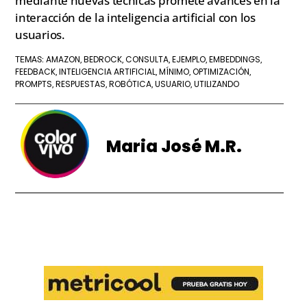
mediante nuevas técnicas promete avances en la
interacción de la inteligencia artificial con los
usuarios.
AMAZON
BEDROCK
CONSULTA
EJEMPLO
EMBEDDINGS
TEMAS:
,
,
,
,
,
FEEDBACK
INTELIGENCIA ARTIFICIAL
MÍNIMO
OPTIMIZACIÓN
,
,
,
,
PROMPTS
RESPUESTAS
ROBÓTICA
USUARIO
UTILIZANDO
,
,
,
,
Maria José M.R.