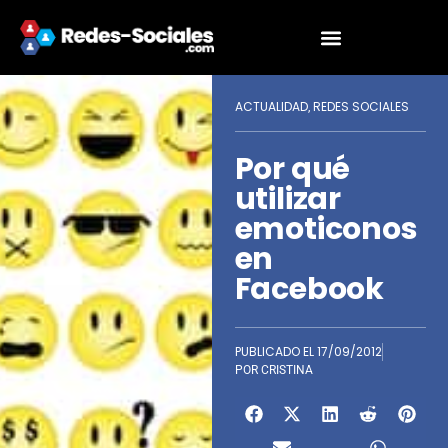
ACTUALIDAD
REDES SOCIALES
,
Por qué
utilizar
emoticonos
en
Facebook
PUBLICADO EL
17/09/2012
POR
CRISTINA