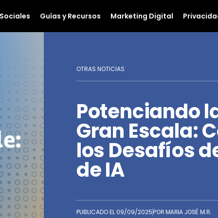
Sociales
Guías y Recursos
Marketing Digital
Privacida
OTRAS NOTICIAS
Potenciando l
Gran Escala:
los Desafíos d
de IA
PUBLICADO EL
09/09/2025
POR
MARIA JOSÉ M.R.