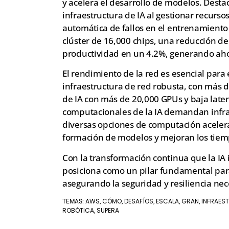
y acelera el desarrollo de modelos. Dest
infraestructura de IA al gestionar recurs
automática de fallos en el entrenamiento
clúster de 16,000 chips, una reducción de
productividad en un 4.2%, generando ahor
El rendimiento de la red es esencial para 
infraestructura de red robusta, con más 
de IA con más de 20,000 GPUs y baja late
computacionales de la IA demandan infra
diversas opciones de computación acelera
formación de modelos y mejoran los tie
Con la transformación continua que la IA 
posiciona como un pilar fundamental par
asegurando la seguridad y resiliencia ne
AWS
CÓMO
DESAFÍOS
ESCALA
GRAN
INFRAES
TEMAS:
,
,
,
,
,
ROBÓTICA
SUPERA
,