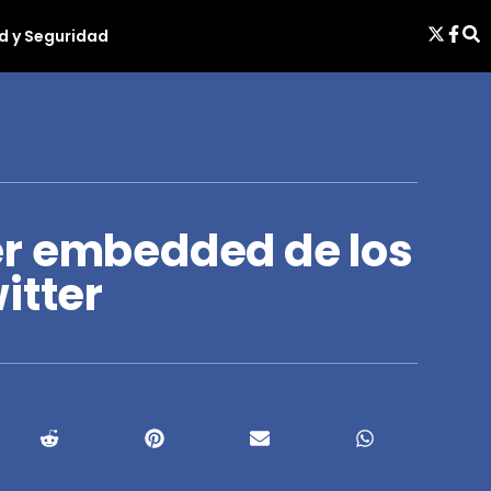
d y Seguridad
r embedded de los
itter