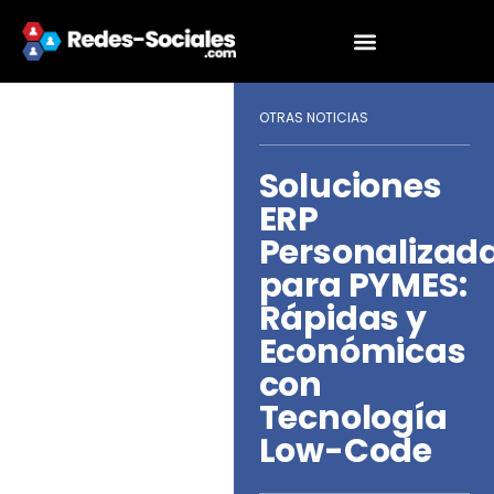
OTRAS NOTICIAS
Soluciones
ERP
Personalizad
para PYMES:
Rápidas y
Económicas
con
Tecnología
Low-Code