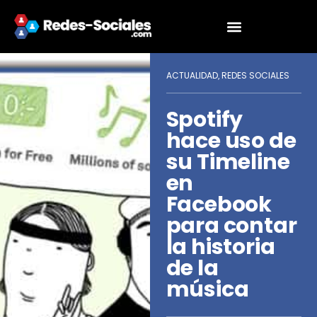
ACTUALIDAD
REDES SOCIALES
,
Spotify
hace uso de
su Timeline
en
Facebook
para contar
la historia
de la
música