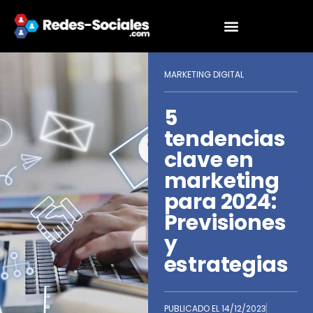
MARKETING DIGITAL
5
tendencias
clave en
marketing
para 2024:
Previsiones
y
estrategias
PUBLICADO EL
14/12/2023